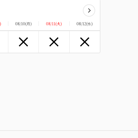
夏の期間、毎晩10分間打ち上がる諏訪湖の花
露天風呂や、展望露天風呂からも静かにご覧い
)
08/10(月)
08/11(火)
08/12(水)
空室カレンダー
詳細
:00~ 17:00 / out 11:00まで