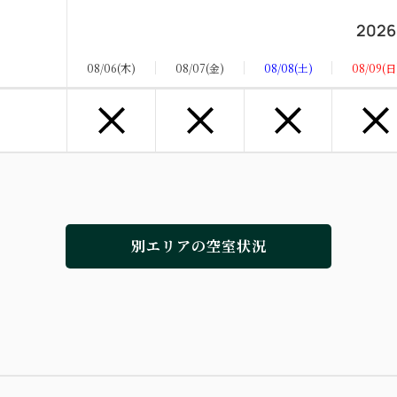
10周年の夏、諏訪湖の花火は露天風呂から贅沢に。
2026
火。当館では、昨年12月にリニューアルした客室
ただけます。
08/06(木)
08/07(金)
08/08(土)
08/09(日
空室なし
別エリアの空室状況
朝食・夕食
現地払い・Web決済
in 15