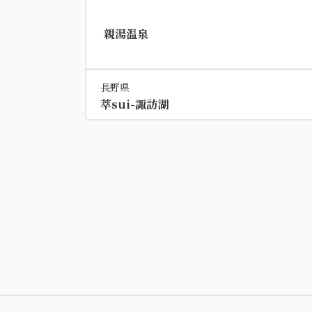
親湯温泉
長野県
萃sui-諏訪湖
基本プラン